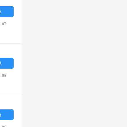
位
-07
位
-06
位