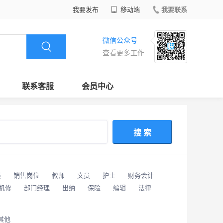
我要发布
移动端
我要联系
微信公众号
查看更多工作
联系客服
会员中心
搜 索
潢
销售岗位
教师
文员
护士
财务会计
/机修
部门经理
出纳
保险
编辑
法律
其他