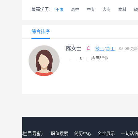
最高学历:
不限
高中
中专
大专
本科
硕
综合排序
陈女士
技工/普工
08-08 更新
0
应届毕业
栏目导航:
职位搜索
简历中心
名企展示
一句话