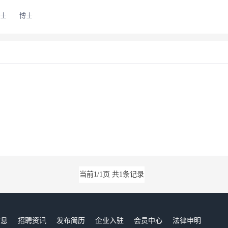
士
博士
当前1/1页 共1条记录
信息
招聘资讯
发布简历
企业入驻
会员中心
法律申明